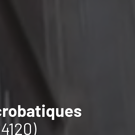
crobatiques
4120)