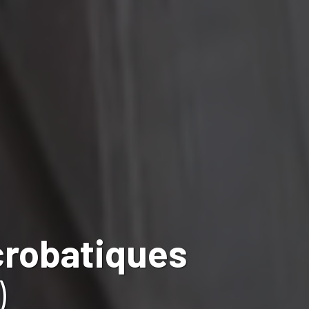
crobatiques
)