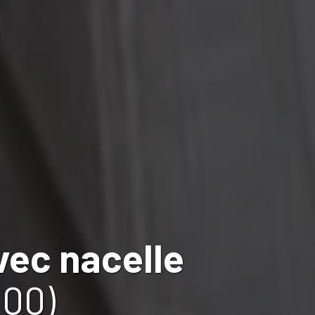
vec nacelle
300)