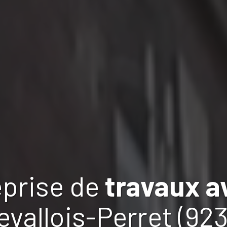
eprise de
travaux
a
evallois-Perret (92