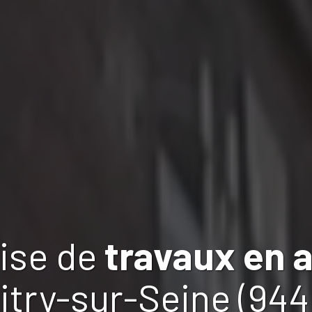
rise de
travaux
en a
itry-sur-Seine (94