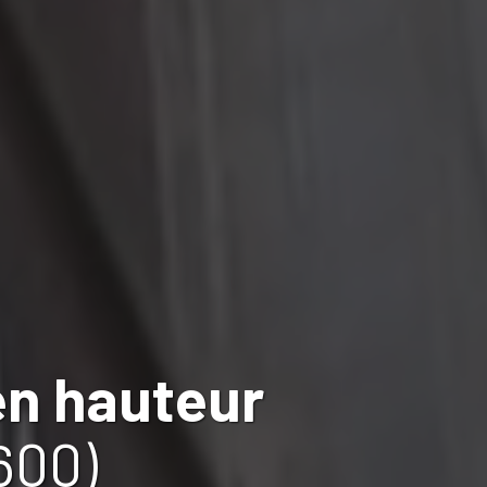
en hauteur
600)