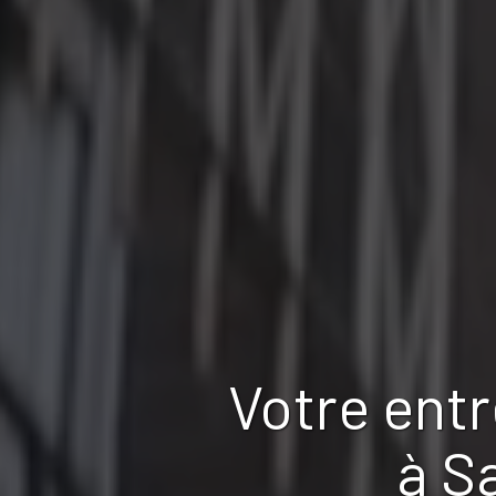
Votre ent
à S