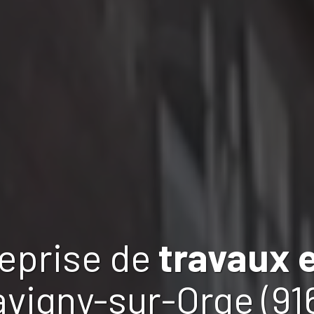
reprise de
travaux
avigny-sur-Orge (91